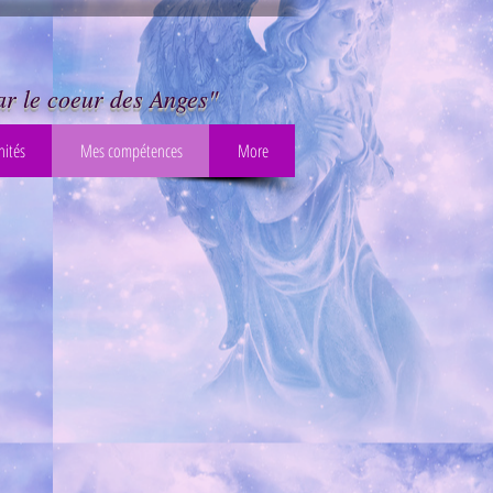
r le coeur des Anges"
ités
Mes compétences
More