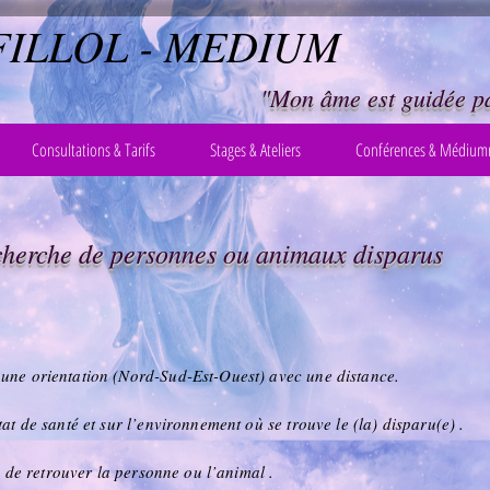
FILLOL - MEDIUM
"Mon âme est guidée pa
Consultations & Tarifs
Stages & Ateliers
Conférences & Médiumn
herche de personnes ou animaux disparus
 une orientation (Nord-Sud-Est-Ouest) avec une distance.
tat de santé et sur l’environnement où se trouve le (la) disparu(e) .
és de retrouver la personne ou l’animal .