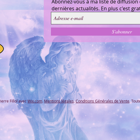
Abonnez-vous à ma liste de diffusion
dernières actualités. En plus c'est grat
S'abonner
erre Fillol avec
Wix.com
.
Mentions légales
.
Conditions Générales de Vente
. Tout