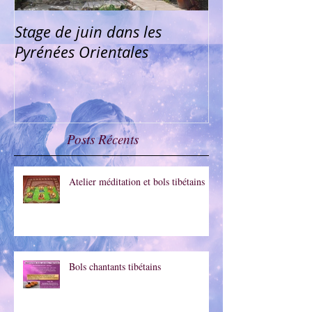
Stage de juin dans les
Médiumnité pu
Pyrénées Orientales
Montpellier
Posts Récents
Atelier méditation et bols tibétains
Bols chantants tibétains