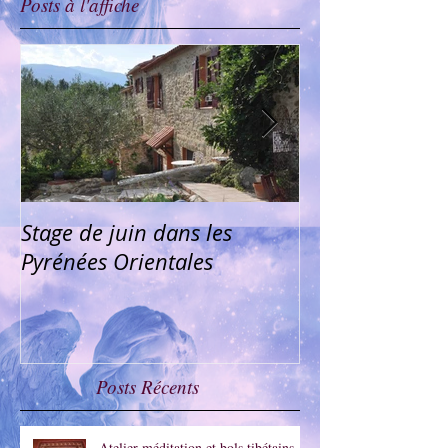
Posts à l'affiche
Stage de juin dans les
Médiumnité pu
Pyrénées Orientales
Montpellier
Posts Récents