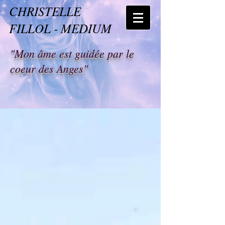
CHRISTELLE
FILLOL - MEDIUM
"Mon âme est guidée par le
coeur des Anges"