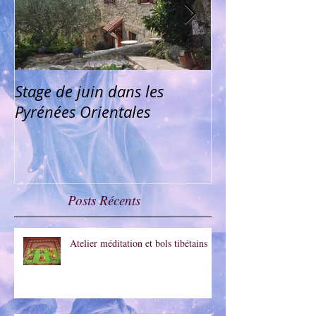
Stage de juin dans les
Médiumnité pu
Pyrénées Orientales
Montpellier
Posts Récents
Atelier méditation et bols tibétains